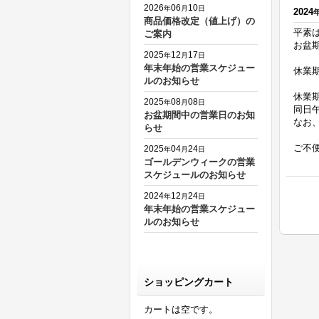
2026
06
10
年
月
日
2024
商品価格改定（値上げ）の
平素は
ご案内
お盆
2025
12
17
年
月
日
年末年始の営業スケジュー
休業期
ルのお知らせ
休業
2025
08
08
年
月
日
同日
お盆期間中の営業日のお知
なお
らせ
ご不
2025
04
24
年
月
日
ゴールデンウィークの営業
スケジュールのお知らせ
2024
12
24
年
月
日
年末年始の営業スケジュー
ルのお知らせ
ショッピングカート
カートは空です。