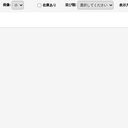
画像
:
並び順
:
在庫あり
表示